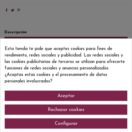
Descripción
Detalles del producto
Esta tienda te pide que aceptes cookies para fines de
Reviews
(0)
rendimiento, redes sociales y publicidad. Las redes sociales y
las cookies publicitarias de terceros se utilizan para ofrecerte
Este delicioso y exclusivo Blanc de Noir , usa tres negras vinificadas en
funciones de redes sociales y anuncios personalizados.
blanco para conseguir la expresividad fructosa que solo se da en las
zonas más altas del Penedés. Bastard Negra 25%, Xarel lo Vermell 50% y
¿Aceptas estas cookies y el procesamiento de datos
Sumoll 25%. 48 meses en botella
personales involucrados?
Aceptar
Comentarios (0)
Rechazar cookies
Configurar