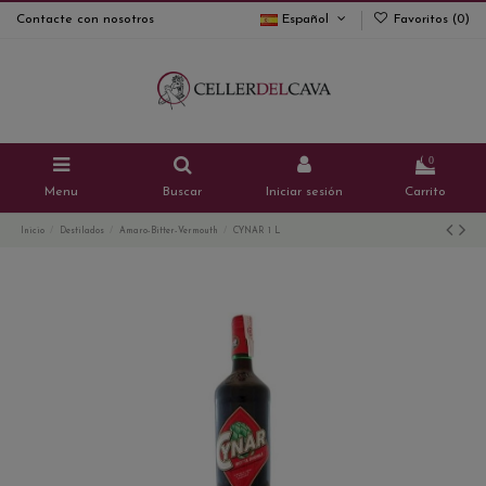
Contacte con nosotros
Español
Favoritos (
0
)
0
Menu
Buscar
Iniciar sesión
Carrito
Inicio
Destilados
Amaro-Bitter-Vermouth
CYNAR 1 L