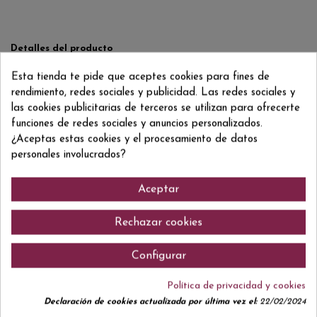
Detalles del producto
Reviews
(0)
Esta tienda te pide que aceptes cookies para fines de
rendimiento, redes sociales y publicidad. Las redes sociales y
ean13
8002240001009
las cookies publicitarias de terceros se utilizan para ofrecerte
funciones de redes sociales y anuncios personalizados.
¿Aceptas estas cookies y el procesamiento de datos
personales involucrados?
Comentarios (0)
Aceptar
Rechazar cookies
No hay reseñas de clientes en este momento.
Configurar
Política de privacidad y cookies
Declaración de cookies actualizada por última vez el:
22/02/2024