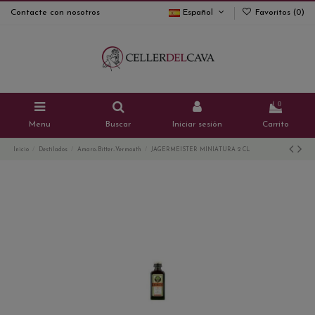
Contacte con nosotros
Español
Favoritos (
0
)
0
Menu
Buscar
Iniciar sesión
Carrito
Inicio
Destilados
Amaro-Bitter-Vermouth
JAGERMEISTER MINIATURA 2 CL