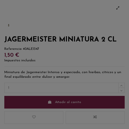
JAGERMEISTER MINIATURA 2 CL
Referencia
40ALE1347
1,50 €
Impuestos incluidos
Miniatura de Jagermeister Intenso y especiado, con hierbas, cítricos y un
final equilibrado entre dulzor y amargor.
Añadir al carrito