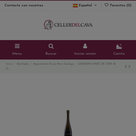
Contacte con nosotros
Español
Favoritos (
0
)
0
Menu
Buscar
Iniciar sesión
Carrito
Inicio
Destilados
Aguardiente-Orujo-Marc-Cachaça
GRAMONA MARC DE CAVA 50
CL