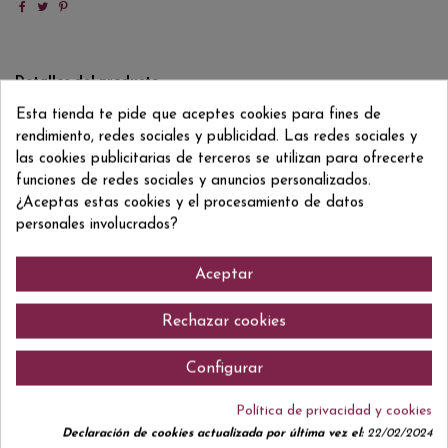
Detalles del producto
Esta tienda te pide que aceptes cookies para fines de
Reviews
(0)
rendimiento, redes sociales y publicidad. Las redes sociales y
las cookies publicitarias de terceros se utilizan para ofrecerte
ean13
8424918605003
funciones de redes sociales y anuncios personalizados.
¿Aceptas estas cookies y el procesamiento de datos
personales involucrados?
Comentarios (0)
Aceptar
Rechazar cookies
Configurar
No hay reseñas de clientes en este momento.
Política de privacidad y cookies
Declaración de cookies actualizada por última vez el:
22/02/2024