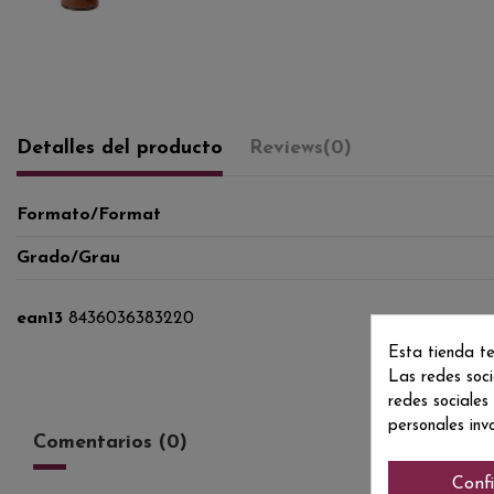
Detalles del producto
Reviews
(0)
Formato/Format
Grado/Grau
ean13
8436036383220
Esta tienda te
Las redes soci
redes sociales
personales inv
Comentarios (0)
Conf