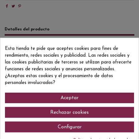
Detalles del producto
Reviews
(0)
Esta tienda te pide que aceptes cookies para fines de
Formato/Format
70 CL
rendimiento, redes sociales y publicidad. Las redes sociales y
las cookies publicitarias de terceros se utilizan para ofrecerte
Grado/Grau
40,5% VOL.
funciones de redes sociales y anuncios personalizados.
¿Aceptas estas cookies y el procesamiento de datos
ean13
8000040500012
personales involucrados?
Aceptar
Comentarios (0)
Rechazar cookies
Configurar