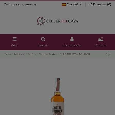
Contacte con nosotros
Español
Favoritos (
0
)
0
Menu
Buscar
Iniciar sesión
Carrito
Inicio
Destilados
Whisky
Whiskey Bourbon
WILD TURKEY 81 BOURBON