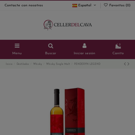
Contacte con nosotros
Español
Favoritos (
0
)
0
Menu
Buscar
Iniciar sesión
Carrito
Inicio
Destilados
Whisky
Whisky Single Malt
PENDERYN LEGEND