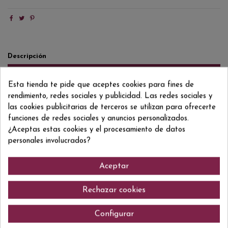
Descripción
Detalles del producto
Esta tienda te pide que aceptes cookies para fines de
Reviews
(0)
rendimiento, redes sociales y publicidad. Las redes sociales y
las cookies publicitarias de terceros se utilizan para ofrecerte
Shhhh.... Que no lo oigan los escoceses, también hay muy buenos Whiskys
funciones de redes sociales y anuncios personalizados.
en Gales, y este es el mejor ejemplo de ello. Madurado en barricas de
¿Aceptas estas cookies y el procesamiento de datos
bourbon y de Madeira mezcla asombrosas notas frutales con un carácter
marcado.
personales involucrados?
Aceptar
Comentarios (0)
Rechazar cookies
Configurar