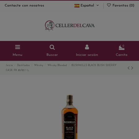
Contacte con nosotros
Español
Favoritos (
0
)
0
Menu
Buscar
Iniciar sesión
Carrito
Inicio
Destilados
Whisky
Whisky Blended
BUSHMILLS BLACK BUSH SHERRY
CASK PX 80/20 1 L