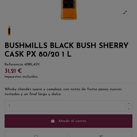
BUSHMILLS BLACK BUSH SHERRY
CASK PX 80/20 1 L
Referencia
40IRL4311
31,21 €
Impuestos incluidos
Whisky irlandés suave y complejo, con notas de frutas pasas, nueces
tostadas y un final largo y dulce.
Añadir al carrito