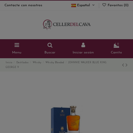
Contacte con nosotros
Español
Favoritos (
0
)
0
Menu
Buscar
Iniciar sesión
Carrito
Inicio
Destilados
Whisky
Whisky Blended
JOHNNIE WALKER BLUE KING
GEORGE V