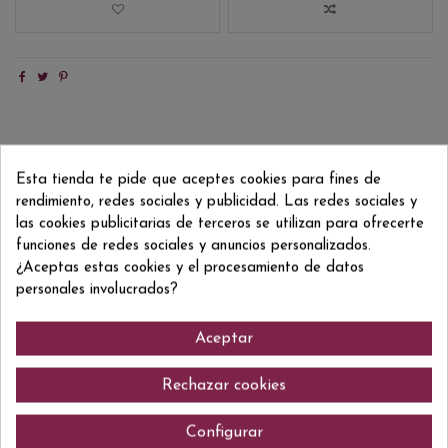
Descripción
Esta tienda te pide que aceptes cookies para fines de
Detalles del producto
rendimiento, redes sociales y publicidad. Las redes sociales y
Reviews
(0)
las cookies publicitarias de terceros se utilizan para ofrecerte
funciones de redes sociales y anuncios personalizados.
Edición especial que celebra la primera autorización real que fue
¿Aceptas estas cookies y el procesamiento de datos
concedida a John Walker and Sons para proveer whisky a la Casa Real
personales involucrados?
britànica en 1934.
Aceptar
Comentarios (0)
Rechazar cookies
Configurar