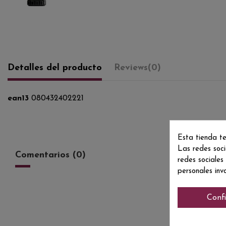
Detalles del producto
Reviews
(0)
ean13
080432402221
Esta tienda te
Las redes soci
Comentarios (0)
redes sociales
personales inv
Conf