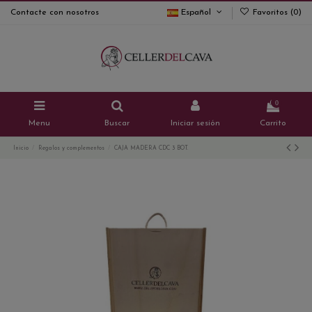
Contacte con nosotros
Español
Favoritos (
0
)
0
Menu
Buscar
Iniciar sesión
Carrito
Inicio
Regalos y complementos
CAJA MADERA CDC 3 BOT.