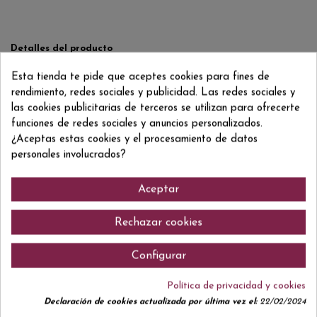
Detalles del producto
Reviews
(0)
Esta tienda te pide que aceptes cookies para fines de
rendimiento, redes sociales y publicidad. Las redes sociales y
ean13
8421516007000
las cookies publicitarias de terceros se utilizan para ofrecerte
funciones de redes sociales y anuncios personalizados.
¿Aceptas estas cookies y el procesamiento de datos
personales involucrados?
Comentarios (0)
Aceptar
Rechazar cookies
No hay reseñas de clientes en este momento.
Configurar
Política de privacidad y cookies
Declaración de cookies actualizada por última vez el:
22/02/2024