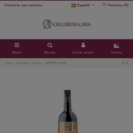
Contacte con nosotros
Español
Favoritos (
0
)
0
Menu
Buscar
Iniciar sesión
Carrito
Inicio
Destilados
Ratafia
RATAFIA RUSSET