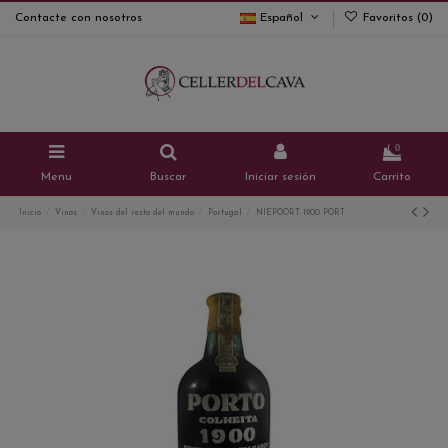
Contacte con nosotros
Español
Favoritos (
0
)
0
Menu
Buscar
Iniciar sesión
Carrito
Inicio
Vinos
Vinos del resto del mundo
Portugal
NIEPOORT 1900 PORT