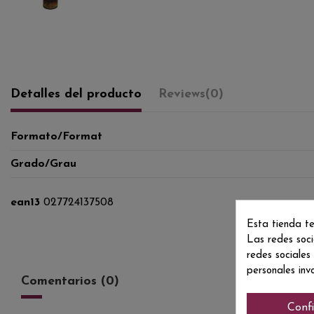
Detalles del producto
Reviews
(0)
Formato/Format
Grado/Grau
ean13
027724137508
Esta tienda te
Las redes soci
redes sociales
personales inv
Comentarios (0)
Conf