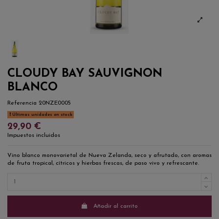
CLOUDY BAY SAUVIGNON
BLANCO
Referencia
20NZE0005
Últimas unidades en stock
29,90 €
Impuestos incluidos
Vino blanco monovarietal de Nueva Zelanda, seco y afrutado, con aromas
de fruta tropical, cítricos y hierbas frescas, de paso vivo y refrescante.
Añadir al carrito