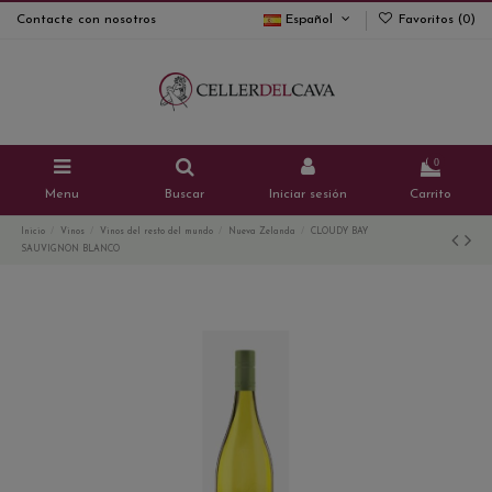
Contacte con nosotros
Español
Favoritos (
0
)
0
Menu
Buscar
Iniciar sesión
Carrito
Inicio
Vinos
Vinos del resto del mundo
Nueva Zelanda
CLOUDY BAY
SAUVIGNON BLANCO