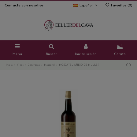
Contacte con nosotros
Español
Favoritos (
0
)
0
Menu
Buscar
Iniciar sesión
Carrito
Inicio
Vinos
Generosos
Moscatel
MOSCATEL AÑEJO DE MULLER