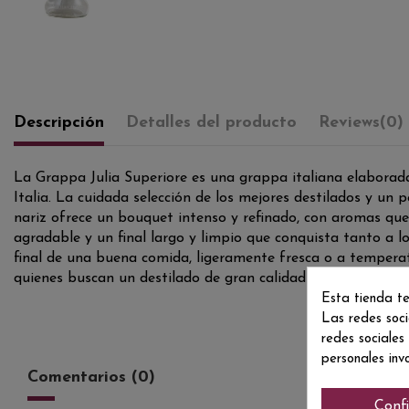
Descripción
Detalles del producto
Reviews
(0)
La Grappa Julia Superiore es una grappa italiana elaborada 
Italia. La cuidada selección de los mejores destilados y u
nariz ofrece un bouquet intenso y refinado, con aromas que
agradable y un final largo y limpio que conquista tanto a l
final de una buena comida, ligeramente fresca o a temperatu
quienes buscan un destilado de gran calidad y elegancia.
Esta tienda te
Las redes soci
redes sociales
personales inv
Comentarios (0)
Conf