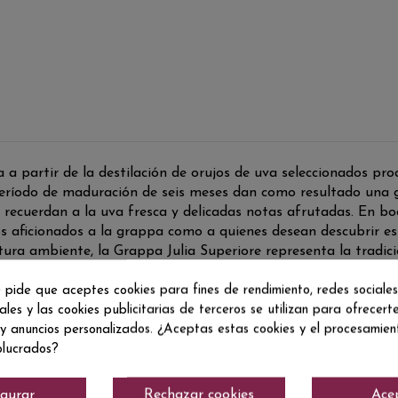
a partir de la destilación de orujos de uva seleccionados pro
n período de maduración de seis meses dan como resultado una
 recuerdan a la uva fresca y delicadas notas afrutadas. En b
os aficionados a la grappa como a quienes desean descubrir est
ra ambiente, la Grappa Julia Superiore representa la tradició
 pide que aceptes cookies para fines de rendimiento, redes sociales
ales y las cookies publicitarias de terceros se utilizan para ofrecert
 y anuncios personalizados. ¿Aceptas estas cookies y el procesamie
olucrados?
igurar
Rechazar cookies
Ace