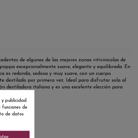
cedentes de algunas de las mejores zonas vitivinícolas de
 grappa excepcionalmente suave, elegante y equilibrada. En
oca es redonda, sedosa y muy suave, con un cuerpo
e destilado por primera vez. Ideal para disfrutar sola al
n destiladora italiana y es una excelente elección para
 y publicidad.
e funciones de
nto de datos
ptar