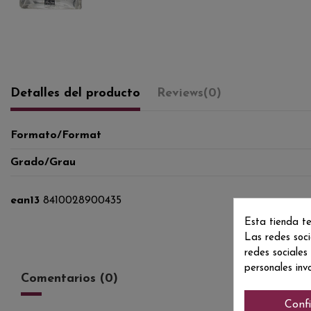
Detalles del producto
Reviews
(0)
Formato/Format
Grado/Grau
ean13
8410028900435
Esta tienda te
Las redes soci
redes sociales
personales inv
Comentarios (0)
Conf