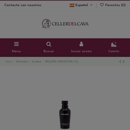
Contacte con nosotros
Español
Favoritos (
0
)
0
Menu
Buscar
Iniciar sesión
Carrito
Inicio
Destilados
Ginebra
BULLDOG MINIATURA 5 CL