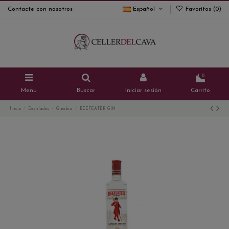
Contacte con nosotros
Español
Favoritos (
0
)
0
Menu
Buscar
Iniciar sesión
Carrito
Inicio
Destilados
Ginebra
BEEFEATER GIN