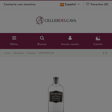
Contacte con nosotros
Español
Favoritos (
0
)
0
Menu
Buscar
Iniciar sesión
Carrito
Inicio
Destilados
Ginebra
AVIATION GIN