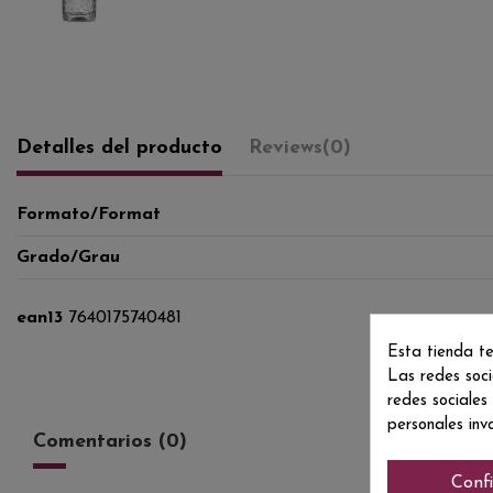
Detalles del producto
Reviews
(0)
Formato/Format
Grado/Grau
ean13
7640175740481
Esta tienda te
Las redes soci
redes sociales
personales inv
Comentarios (0)
Conf