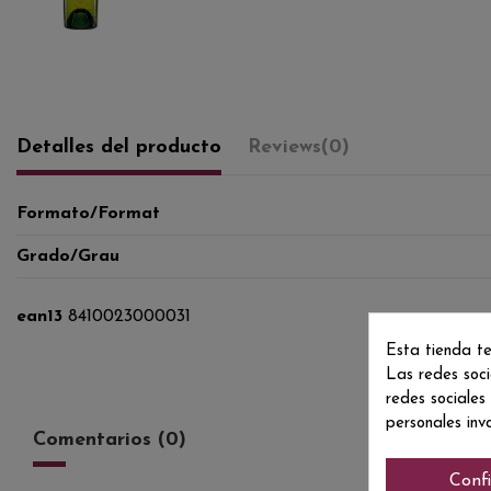
Detalles del producto
Reviews
(0)
Formato/Format
Grado/Grau
ean13
8410023000031
Esta tienda te
Las redes soci
redes sociales
personales inv
Comentarios (0)
Conf