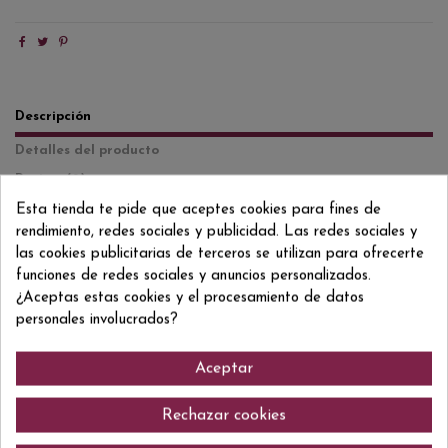
Descripción
Detalles del producto
Reviews
(0)
Esta tienda te pide que aceptes cookies para fines de
100% Tinta de toro (tempranilllo) Madremía és un vi negre amb
rendimiento, redes sociales y publicidad. Las redes sociales y
Denominació d Origen Toro, elaborat amb ceps amb més de 40 anys d
las cookies publicitarias de terceros se utilizan para ofrecerte
antiguitat. La fermentació es realitza en dipòsits d acer inoxidable,
funciones de redes sociales y anuncios personalizados.
seguida d una fermentació maloláctica en barrica, la qual cosa arrodoneix
els seus tanins i aporta una textura suau i agradable al paladar. Robert
¿Aceptas estas cookies y el procesamiento de datos
Parker, amb el seu esmolat criteri, li ha concedit 92 punts, reconeixent la
personales involucrados?
seva elegància i estructura. Ple de sabor, amb un final llarg i persistent,
Madremía és un descobriment que sorprèn pel seu equilibri entre
potència i alegria.
Aceptar
Rechazar cookies
Comentarios (0)