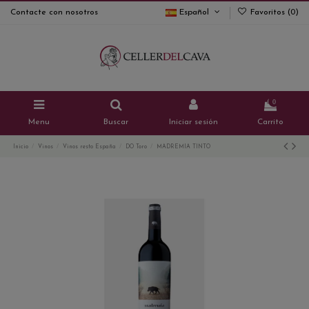
Contacte con nosotros
Español
Favoritos (
0
)
0
Menu
Buscar
Iniciar sesión
Carrito
Inicio
Vinos
Vinos resto España
DO Toro
MADREMIA TINTO