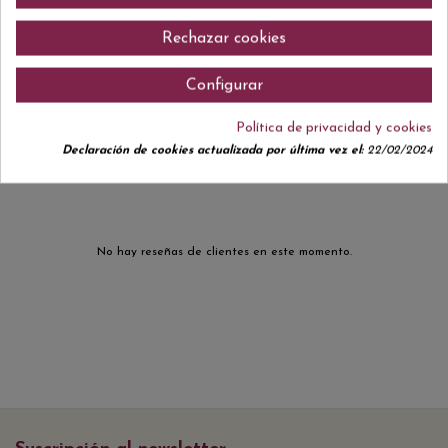
de fruta madura fresca, especias, pimiento asado y sutiles tostados. En
boca es goloso, voluminoso y envolvente, con taninos finos que acarician
el paladar y un final largo y persistente. Un vino potente y equilibrado,
Rechazar cookies
siempre marcado por la elegancia que caracteriza la gama Mario.
Configurar
Política de privacidad y cookies
Comentarios (0)
Declaración de cookies actualizada por última vez el:
22/02/2024
No hay reseñas de clientes en este momento.