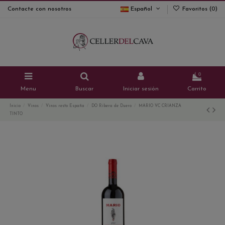
Contacte con nosotros
Español
Favoritos (
0
)
0
Menu
Buscar
Iniciar sesión
Carrito
Inicio
Vinos
Vinos resto España
DO Ribera de Duero
MARIO VC CRIANZA
TINTO