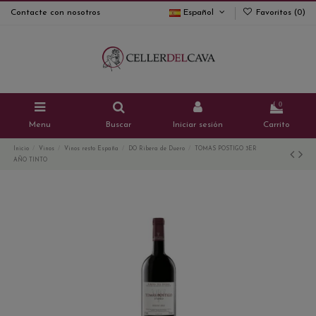
Contacte con nosotros
Español
Favoritos (
0
)
0
Menu
Buscar
Iniciar sesión
Carrito
Inicio
Vinos
Vinos resto España
DO Ribera de Duero
TOMAS POSTIGO 3ER
AÑO TINTO