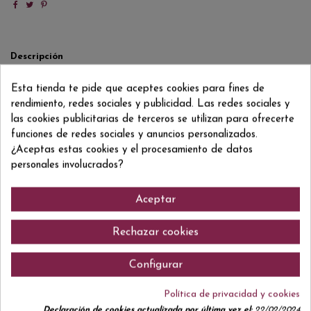
Descripción
Detalles del producto
Esta tienda te pide que aceptes cookies para fines de
Reviews
(0)
rendimiento, redes sociales y publicidad. Las redes sociales y
las cookies publicitarias de terceros se utilizan para ofrecerte
100% Tempranillo
funciones de redes sociales y anuncios personalizados.
¿Aceptas estas cookies y el procesamiento de datos
personales involucrados?
Comentarios (0)
Aceptar
Rechazar cookies
Configurar
No hay reseñas de clientes en este momento.
Política de privacidad y cookies
Declaración de cookies actualizada por última vez el:
22/02/2024