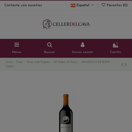
Contacte con nosotros
Español
Favoritos (
0
)
0
Menu
Buscar
Iniciar sesión
Carrito
Inicio
Vinos
Vinos resto España
DO Ribera de Duero
MALLEOLUS RESERVA
TINTO