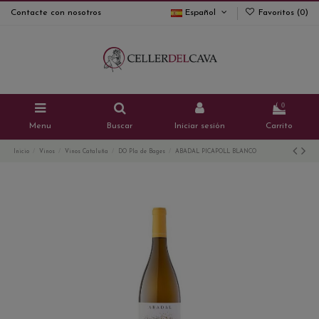
Contacte con nosotros
Español
Favoritos (
0
)
0
Menu
Buscar
Iniciar sesión
Carrito
Inicio
Vinos
Vinos Cataluña
DO Pla de Bages
ABADAL PICAPOLL BLANCO