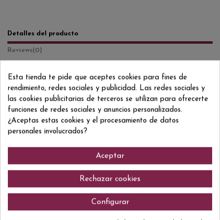
Detalles del producto
Reviews
(0)
Formato/Format
75 CL
Esta tienda te pide que aceptes cookies para fines de
rendimiento, redes sociales y publicidad. Las redes sociales y
Añada/Anyada
2024
las cookies publicitarias de terceros se utilizan para ofrecerte
Grado/Grau
12% VOL.
funciones de redes sociales y anuncios personalizados.
¿Aceptas estas cookies y el procesamiento de datos
ean13
8424918684213
personales involucrados?
Aceptar
Comentarios (0)
Rechazar cookies
Configurar