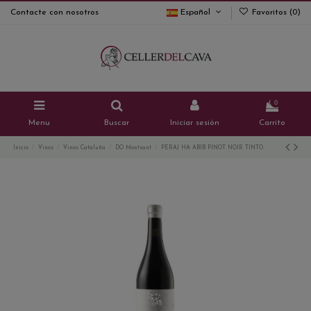
Contacte con nosotros
Español
Favoritos (
0
)
0
Menu
Buscar
Iniciar sesión
Carrito
Inicio
Vinos
Vinos Cataluña
DO Montsant
PERAJ HA ABIB PINOT NOIR TINTO