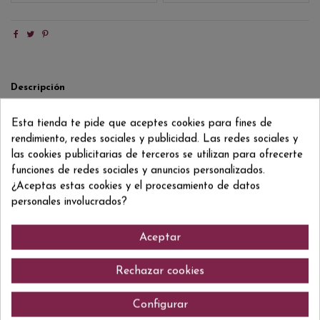
Descripción
Detalles del producto
Esta tienda te pide que aceptes cookies para fines de
Reviews
(0)
rendimiento, redes sociales y publicidad. Las redes sociales y
las cookies publicitarias de terceros se utilizan para ofrecerte
100% Pinot Noir Vino Kosher. Vino de gran complejidad, destacan las
funciones de redes sociales y anuncios personalizados.
notas de fruta roja muy golosa, notas de hierbas balsámicas y toques
¿Aceptas estas cookies y el procesamiento de datos
especiados. En boca es freso y mineral, elegante con volumen y una
personales involucrados?
textura sedosa.
Aceptar
Comentarios (0)
Rechazar cookies
Configurar