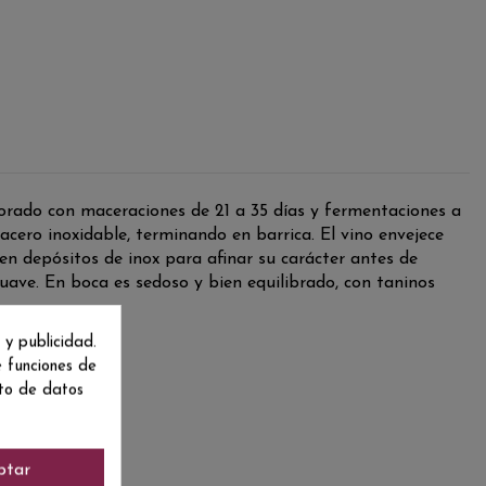
orado con maceraciones de 21 a 35 días y fermentaciones a
cero inoxidable, terminando en barrica. El vino envejece
en depósitos de inox para afinar su carácter antes de
uave. En boca es sedoso y bien equilibrado, con taninos
 y publicidad.
e funciones de
nto de datos
ptar