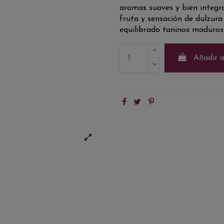
aromas suaves y bien integr
fruta y sensación de dulzur
equilibrado taninos maduros 
Añadir a