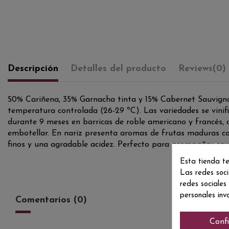
Descripción
Detalles del producto
Reviews
(0)
50% Cariñena, 35% Garnacha tinta y 15% Cabernet Sauvignon
temperatura controlada (26-29 ºC). Las variedades se vinif
durante 9 meses en barricas de roble americano y francés, c
embotellar. En nariz presenta aromas de frutas maduras como
finos y una agradable acidez. Perfecto para acompañar carn
Esta tienda te
Las redes soci
redes sociales
personales inv
Comentarios (0)
Conf