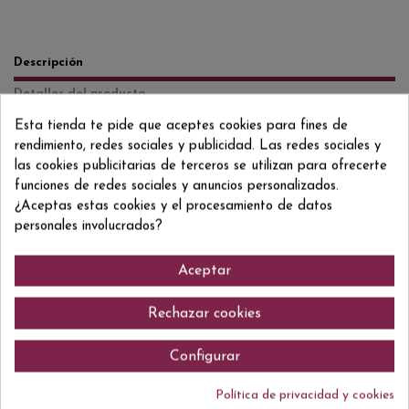
Descripción
Detalles del producto
Reviews
(0)
Esta tienda te pide que aceptes cookies para fines de
rendimiento, redes sociales y publicidad. Las redes sociales y
Garnacha negra y Cariñena Color cereza claro con tonalidades violáceas,
las cookies publicitarias de terceros se utilizan para ofrecerte
brillante y nítido. Aromas intensos de frutas rojas con notas florales. En
funciones de redes sociales y anuncios personalizados.
boca es fresco, equilibrado y con un final amílico.
¿Aceptas estas cookies y el procesamiento de datos
personales involucrados?
Aceptar
Comentarios (0)
Rechazar cookies
Configurar
No hay reseñas de clientes en este momento.
Política de privacidad y cookies