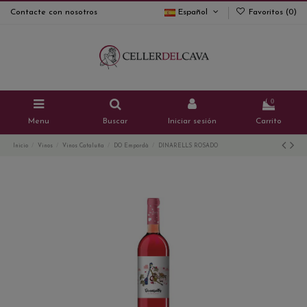
Contacte con nosotros
Español
Favoritos (
0
)
0
Menu
Buscar
Iniciar sesión
Carrito
Inicio
Vinos
Vinos Cataluña
DO Empordà
DINARELLS ROSADO