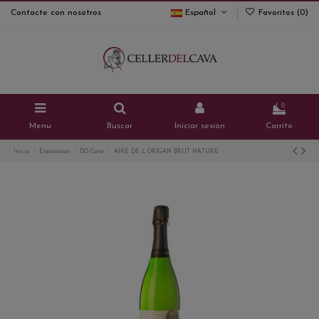
Contacte con nosotros
Español
Favoritos (
0
)
0
Menu
Buscar
Iniciar sesión
Carrito
Inicio
Espumosos
DO Cava
AIRE DE L ORIGAN BRUT NATURE