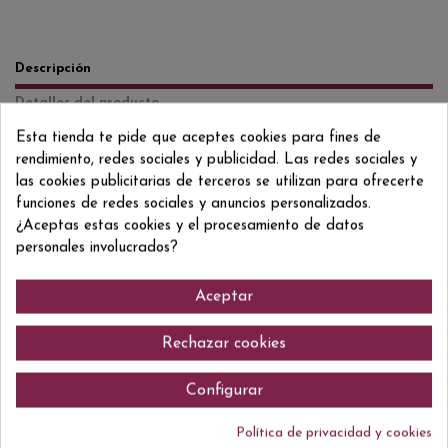
Descripción
Detalles del producto
Reviews
(0)
Esta tienda te pide que aceptes cookies para fines de
rendimiento, redes sociales y publicidad. Las redes sociales y
Crianza 9-24 meses Chardonnay, Macabeo, Parellada y Xarel lo. Macabeu y
las cookies publicitarias de terceros se utilizan para ofrecerte
Xarel lo, con un pequeño aporte de Parellada y Chardonnay y una
funciones de redes sociales y anuncios personalizados.
crianza mínima de 24 meses en rima.
¿Aceptas estas cookies y el procesamiento de datos
personales involucrados?
Aceptar
Comentarios (0)
Rechazar cookies
Configurar
No hay reseñas de clientes en este momento.
Política de privacidad y cookies