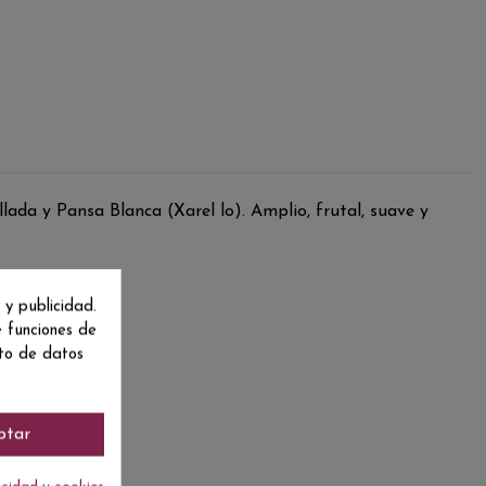
lada y Pansa Blanca (Xarel lo). Amplio, frutal, suave y
 y publicidad.
e funciones de
nto de datos
ptar