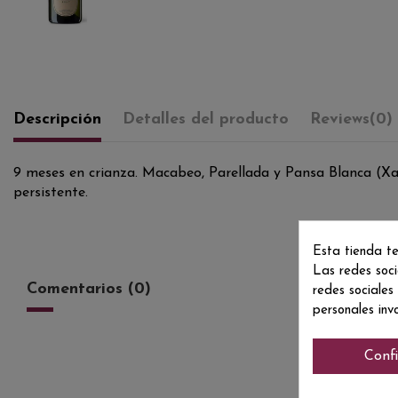
Descripción
Detalles del producto
Reviews
(0)
9 meses en crianza. Macabeo, Parellada y Pansa Blanca (Xare
persistente.
Esta tienda te
Las redes soci
Comentarios (0)
redes sociales
personales inv
Conf