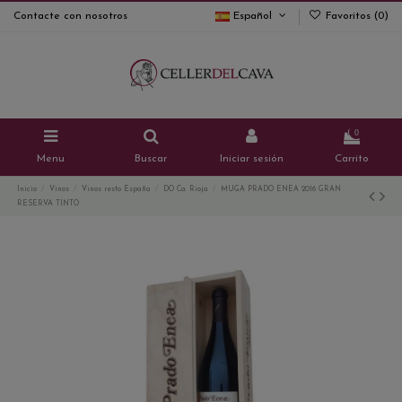
Contacte con nosotros
Español
Favoritos (
0
)
0
Menu
Buscar
Iniciar sesión
Carrito
Inicio
Vinos
Vinos resto España
DO Ca. Rioja
MUGA PRADO ENEA 2016 GRAN
RESERVA TINTO