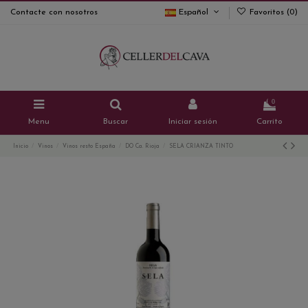
Contacte con nosotros
Español
Favoritos (
0
)
0
Menu
Buscar
Iniciar sesión
Carrito
Inicio
Vinos
Vinos resto España
DO Ca. Rioja
SELA CRIANZA TINTO