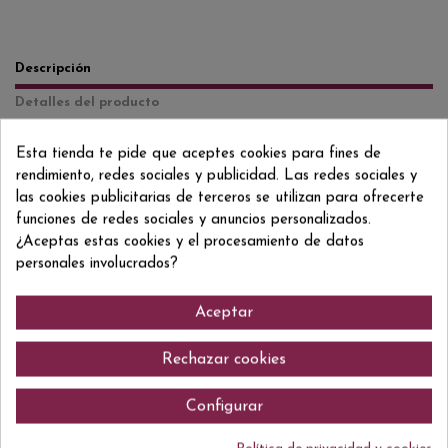
Descripción
Detalles del producto
Reviews
(0)
Esta tienda te pide que aceptes cookies para fines de
rendimiento, redes sociales y publicidad. Las redes sociales y
Cabernet Sauvignon - Cariñena - Garnacha Tinta - Merlot - Syrah Vino
tinto maduro con aromas de frutas en compota, notas especiadas y
las cookies publicitarias de terceros se utilizan para ofrecerte
toques minerales. En boca es frutal, potente y envolvente. Un vino sedoso
funciones de redes sociales y anuncios personalizados.
con taninos pulidos y una acidez refrescante. El final es deliciosamente
¿Aceptas estas cookies y el procesamiento de datos
persistente.
personales involucrados?
Aceptar
Comentarios (0)
Rechazar cookies
Configurar
No hay reseñas de clientes en este momento.