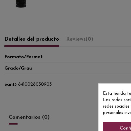
Detalles del producto
Reviews
(0)
Formato/Format
Grado/Grau
ean13
8410028030903
Esta tienda te
Las redes soci
redes sociales
personales inv
Comentarios (0)
Conf