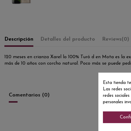
Descripción
Detalles del producto
Reviews
(0)
120 meses en crianza Xarel lo 100% Turó d en Mota es la ex
más de 10 años con corcho natural. Poco más se puede pedir
Esta tienda te
Las redes soci
Comentarios (0)
redes sociales
personales inv
Conf