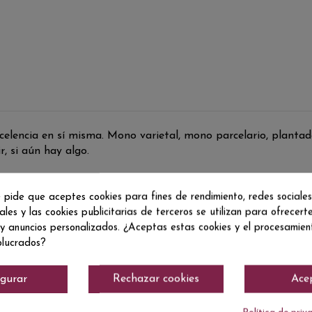
celencia en sí misma. Mono varietal, mono parcelario, plantad
, si aún hay algo.
 pide que aceptes cookies para fines de rendimiento, redes sociales
ales y las cookies publicitarias de terceros se utilizan para ofrecert
 y anuncios personalizados. ¿Aceptas estas cookies y el procesamie
olucrados?
igurar
Rechazar cookies
Ace