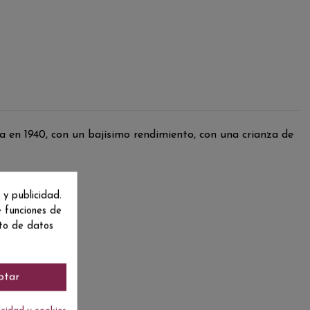
a en 1940, con un bajísimo rendimiento, con una crianza de
 y publicidad.
e funciones de
nto de datos
ptar