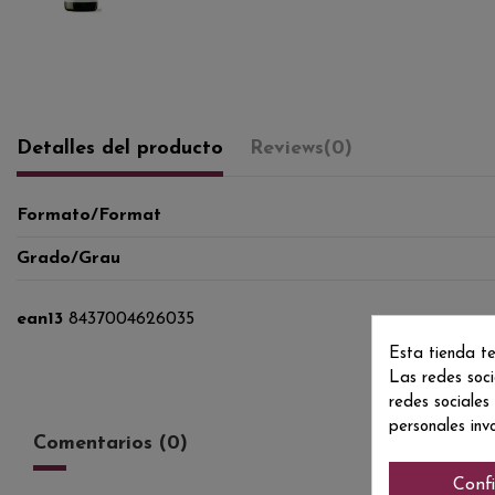
Detalles del producto
Reviews
(0)
Formato/Format
Grado/Grau
ean13
8437004626035
Esta tienda te
Las redes soci
redes sociales
personales inv
Comentarios (0)
Conf