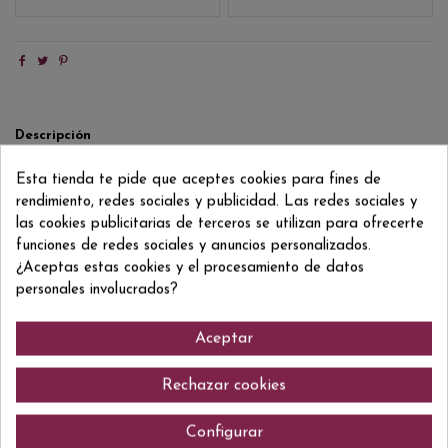
Descripción
Detalles del producto
Esta tienda te pide que aceptes cookies para fines de
Reviews
(0)
rendimiento, redes sociales y publicidad. Las redes sociales y
las cookies publicitarias de terceros se utilizan para ofrecerte
funciones de redes sociales y anuncios personalizados.
Este exclusivo Champagne sólo sale a la venta los años que se consideran
añadas excepcionales. La crianza y la toma de espuma de este
¿Aceptas estas cookies y el procesamiento de datos
champagne francés es lenta y tranquila, se realiza en la singular botella
personales involucrados?
durante 96 meses.
Aceptar
Comentarios (0)
Rechazar cookies
Configurar