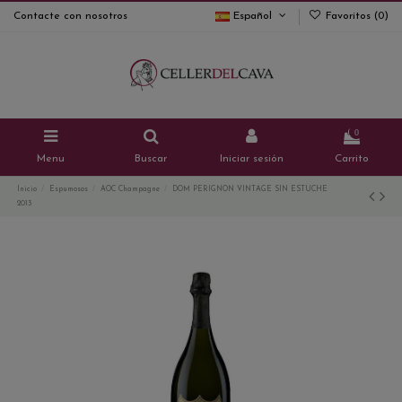
Contacte con nosotros
Español
Favoritos (
0
)
0
Menu
Buscar
Iniciar sesión
Carrito
Inicio
Espumosos
AOC Champagne
DOM PERIGNON VINTAGE SIN ESTUCHE
2013