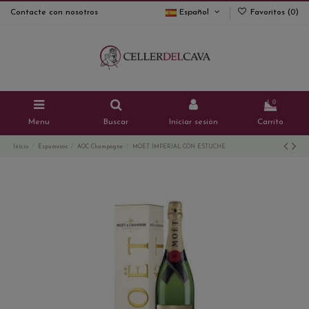
Contacte con nosotros
Español
Favoritos (
0
)
0
Menu
Buscar
Iniciar sesión
Carrito
Inicio
Espumosos
AOC Champagne
MOET IMPERIAL CON ESTUCHE