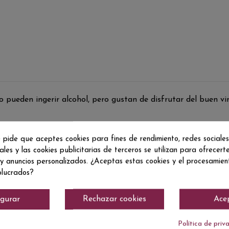
o pueden ingerir alcohol, pero gustan de disfrutar del buen vi
 pide que aceptes cookies para fines de rendimiento, redes sociales
ales y las cookies publicitarias de terceros se utilizan para ofrecert
 y anuncios personalizados. ¿Aceptas estas cookies y el procesamie
olucrados?
igurar
Rechazar cookies
Ace
Política de priv
No hay reseñas de clientes en este momento.