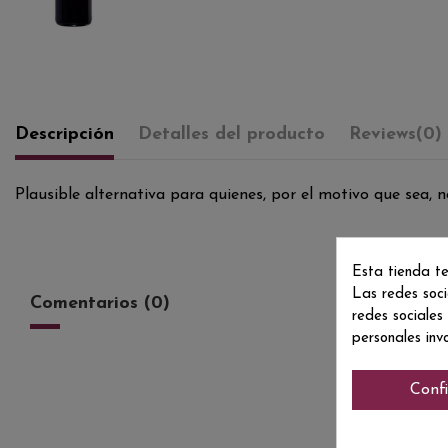
Descripción
Detalles del producto
Reviews
(0)
Plausible alternativa para quienes, por el motivo que sea, n
Esta tienda te
Las redes soci
Comentarios (0)
redes sociales
personales inv
Conf