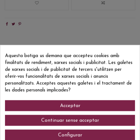
Descripció
Aquesta botiga us demana que accepteu cookies amb
Detalls del producte
finalitats de rendiment, xarxes socials i publicitat. Les galetes
Reviews
(0)
de xarxes socials i de publicitat de tercers s'utilitzen per
oferir-vos funcionalitats de xarxes socials i anuncis
Aquest Single Malt és envellit en barriques de Roure europeu i americà,
personalitzats. Acceptes aquestes galetes i el tractament de
del qual aconsegueix les notes afruitades i avainillades que ho fan
les dades personals implicades?
característic.
Acceptar
Comentaris (0)
Continuar sense acceptar
Configurar