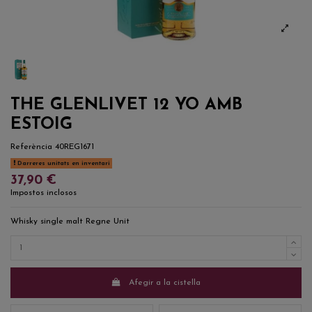
THE GLENLIVET 12 YO AMB
ESTOIG
Referència
40REG1671
Darreres unitats en inventari
37,90 €
Impostos inclosos
Whisky single malt Regne Unit
Afegir a la cistella