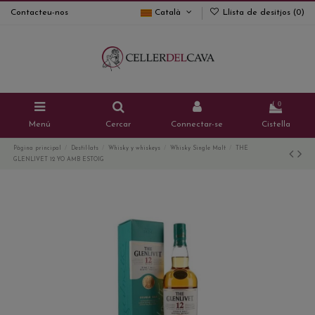
Contacteu-nos
Català
Llista de desitjos (
0
)
0
Menú
Cercar
Connectar-se
Cistella
Pàgina principal
Destil·lats
Whisky y whiskeys
Whisky Single Malt
THE
GLENLIVET 12 YO AMB ESTOIG