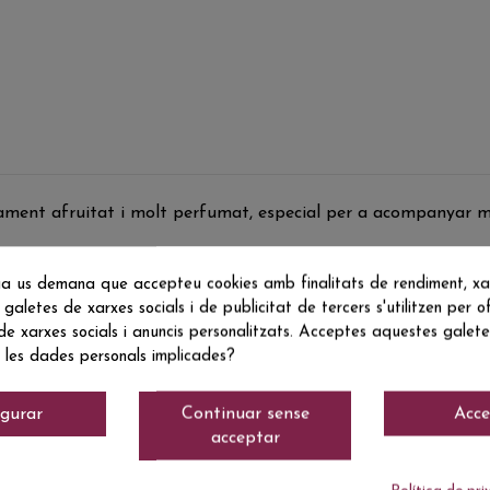
rament afruitat i molt perfumat, especial per a acompanyar m
a us demana que accepteu cookies amb finalitats de rendiment, xarx
 galetes de xarxes socials i de publicitat de tercers s'utilitzen per of
 de xarxes socials i anuncis personalitzats. Acceptes aquestes galetes
 les dades personals implicades?
igurar
Continuar sense
Acce
acceptar
Actualment no hi ha ressenyes de clients.