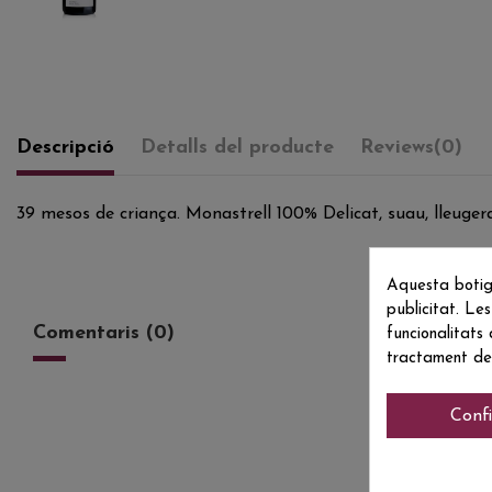
Descripció
Detalls del producte
Reviews
(0)
39 mesos de criança. Monastrell 100% Delicat, suau, lleuge
Aquesta botig
publicitat. Les
Comentaris (0)
funcionalitats
tractament de
Conf