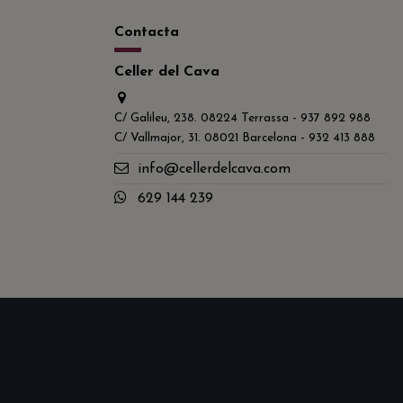
Contacta
Celler del Cava
C/ Galileu, 238. 08224 Terrassa - 937 892 988
C/ Vallmajor, 31. 08021 Barcelona - 932 413 888
info@cellerdelcava.com
629 144 239