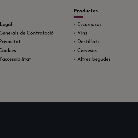
Productes
 Legal
Escumosos
Generals de Contratació
Vins
Privacitat
Destil·lats
 Cookies
Cerveses
'accessibilitat
Altres begudes