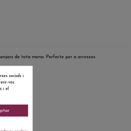
enjars de tota mena. Perfecte per a arrossos.
es socials i
erir-vos
 i el
ptar