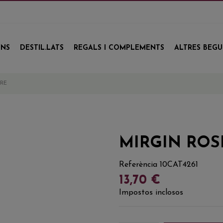
INS
DESTIL.LATS
REGALS I COMPLEMENTS
ALTRES BEG
URE
MIRGIN ROS
Referència
10CAT4261
13,70 €
Impostos inclosos