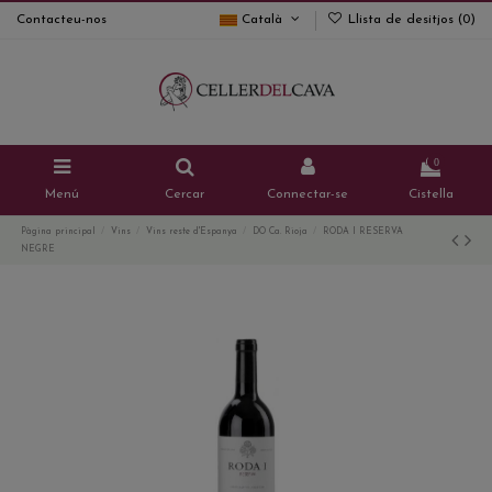
Contacteu-nos
Català
Llista de desitjos (
0
)
0
Menú
Cercar
Connectar-se
Cistella
Pàgina principal
Vins
Vins reste d'Espanya
DO Ca. Rioja
RODA I RESERVA
NEGRE