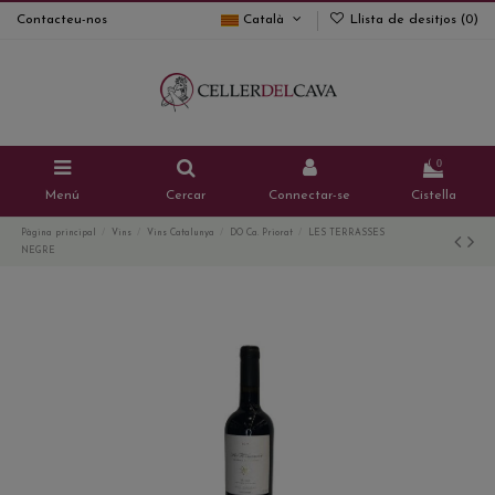
Contacteu-nos
Català
Llista de desitjos (
0
)
0
Menú
Cercar
Connectar-se
Cistella
Pàgina principal
Vins
Vins Catalunya
DO Ca. Priorat
LES TERRASSES
NEGRE