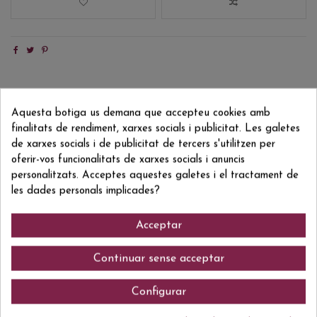
Descripció
Aquesta botiga us demana que accepteu cookies amb
Detalls del producte
finalitats de rendiment, xarxes socials i publicitat. Les galetes
de xarxes socials i de publicitat de tercers s'utilitzen per
Reviews
(0)
oferir-vos funcionalitats de xarxes socials i anuncis
personalitzats. Acceptes aquestes galetes i el tractament de
Garnatxa Negra i Carinyena
les dades personals implicades?
Acceptar
Comentaris (0)
Continuar sense acceptar
Configurar