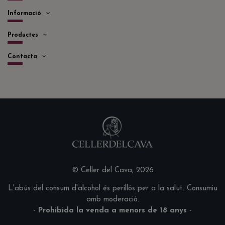
Informació
Productes
Contacta
© Celler del Cava, 2026
L'abús del consum d'alcohol és perillós per a la salut. Consumiu
amb moderació.
-
Prohibida la venda a menors de 18 anys
-