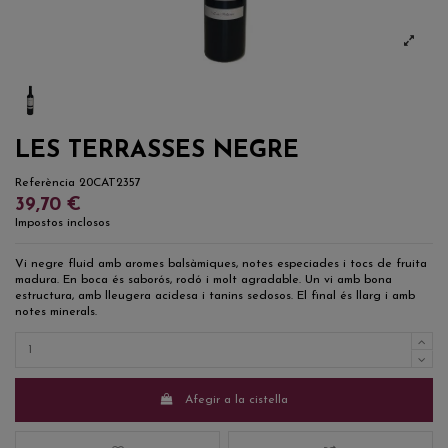
LES TERRASSES NEGRE
Referència
20CAT2357
39,70 €
Impostos inclosos
Vi negre fluid amb aromes balsàmiques, notes especiades i tocs de fruita
madura. En boca és saborós, rodó i molt agradable. Un vi amb bona
estructura, amb lleugera acidesa i tanins sedosos. El final és llarg i amb
notes minerals.
Afegir a la cistella