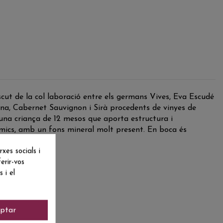
ut de la col laboració entre els germans Vives, Eva Escudé
yena, Cabernet Sauvignon i Sirà procedents de vinyes de
itza una criança de 12 mesos que aporta estructura i
sàmics, amb un fons mineral molt present. En boca és
iu.
es socials i
erir-vos
 i el
ptar