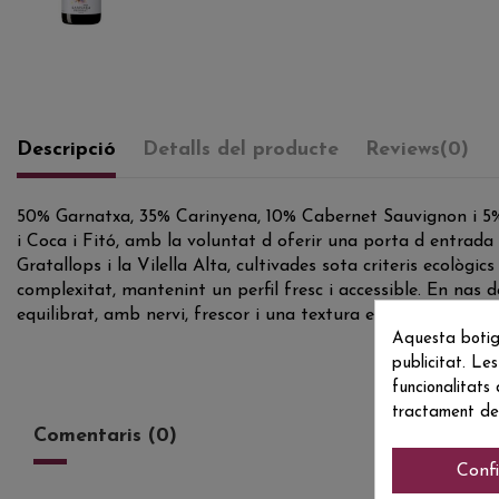
Descripció
Detalls del producte
Reviews
(0)
50% Garnatxa, 35% Carinyena, 10% Cabernet Sauvignon i 5% 
i Coca i Fitó, amb la voluntat d oferir una porta d entrada
Gratallops i la Vilella Alta, cultivades sota criteris ecològic
complexitat, mantenint un perfil fresc i accessible. En nas
equilibrat, amb nervi, frescor i una textura envolvent que c
Aquesta botig
publicitat. Les
funcionalitats
tractament de
Comentaris (0)
Conf