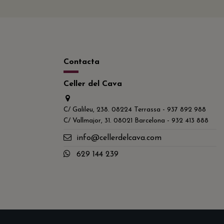
Contacta
Celler del Cava
C/ Galileu, 238. 08224 Terrassa - 937 892 988
C/ Vallmajor, 31. 08021 Barcelona - 932 413 888
info@cellerdelcava.com
629 144 239