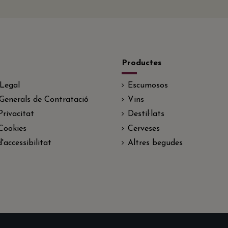
Productes
 Legal
Escumosos
Generals de Contratació
Vins
Privacitat
Destil·lats
 Cookies
Cerveses
'accessibilitat
Altres begudes