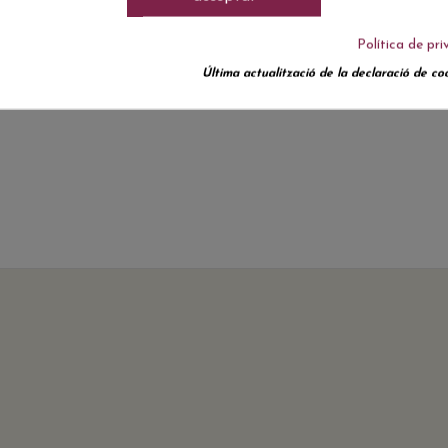
Política de pri
Última actualització de la declaració de coo
Actualment no hi ha ressenyes de clients.