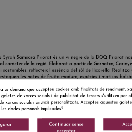
Syrah Samsara Priorat és un vi negre de la DOQ Priorat nasc
 al caràcter de la regió. Elaborat a partir de Garnatxa, Carin
s i sostenibles, reflecteix l essència del sòl de llicorella. Real
 destaquen les notes de fruita madura, espècies i matisos bal
ombina intensitat i elegància en un conjunt harmònic i express
a us demana que accepteu cookies amb finalitats de rendiment, xarx
 galetes de xarxes socials i de publicitat de tercers s'utilitzen per of
 de xarxes socials i anuncis personalitzats. Acceptes aquestes galetes
 les dades personals implicades?
igurar
Continuar sense
Acce
acceptar