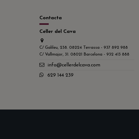
Contacta
Celler del Cava
C/ Galileu, 238. 08224 Terrassa - 937 892 988
C/ Vallmajor, 31. 08021 Barcelona - 932 413 888
info@cellerdelcava.com
629 144 239