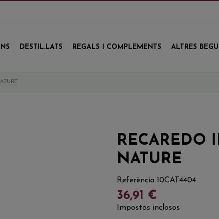
INS
DESTIL.LATS
REGALS I COMPLEMENTS
ALTRES BEG
NATURE
RECAREDO I
NATURE
Referència
10CAT4404
36,91 €
Impostos inclosos