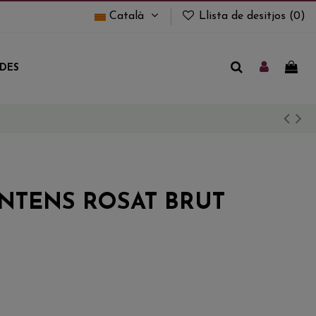
Català
Llista de desitjos (
0
)
UDES
NTENS ROSAT BRUT