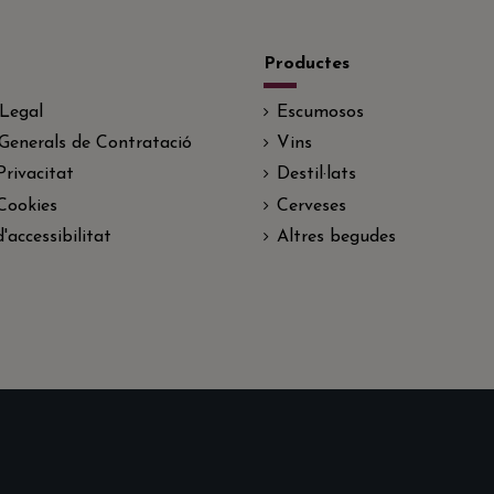
Productes
 Legal
Escumosos
Generals de Contratació
Vins
Privacitat
Destil·lats
 Cookies
Cerveses
'accessibilitat
Altres begudes