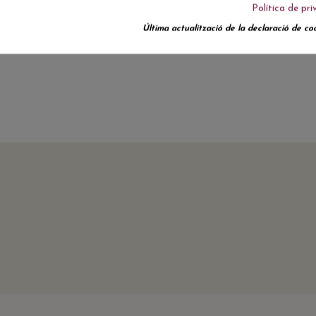
Política de pri
Actualment no hi ha ressenyes de clients.
Última actualització de la declaració de coo