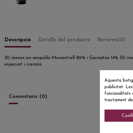
Descripció
Detalls del producte
Reviews
(0)
30 mesos en ampolla Monastrell 86% i Garnatxa 14% 30 mesos
especiat i cremós.
Aquesta botig
publicitat. Les
funcionalitats
Comentaris (0)
tractament de
Conf