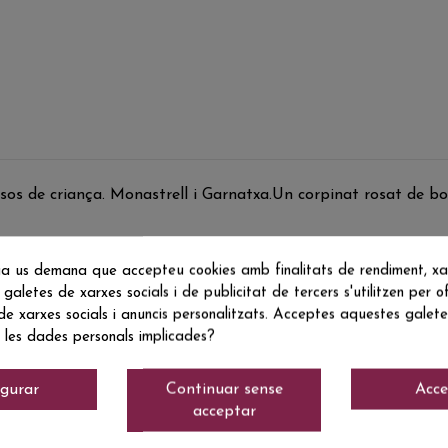
 de criança. Monastrell i Garnatxa.Un corpinat rosat de bomb
a us demana que accepteu cookies amb finalitats de rendiment, xarx
 galetes de xarxes socials i de publicitat de tercers s'utilitzen per of
 de xarxes socials i anuncis personalitzats. Acceptes aquestes galetes
 les dades personals implicades?
igurar
Continuar sense
Acce
acceptar