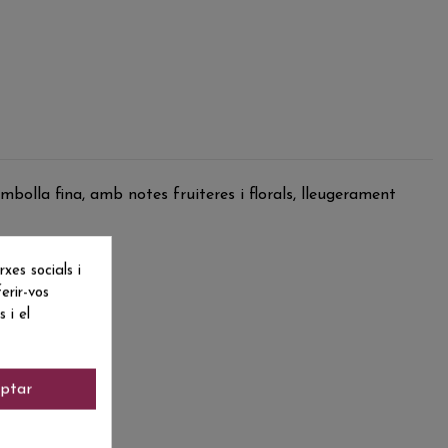
olla fina, amb notes fruiteres i florals, lleugerament
es socials i
erir-vos
 i el
ptar