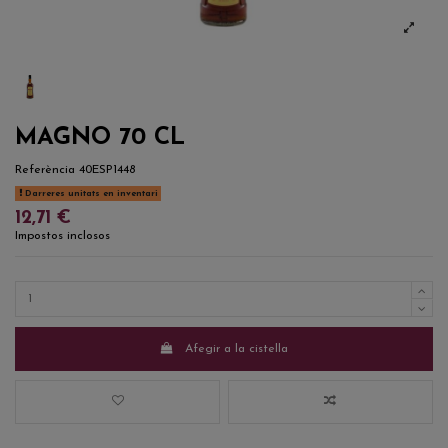
MAGNO 70 CL
Referència
40ESP1448
Darreres unitats en inventari
12,71 €
Impostos inclosos
Afegir a la cistella