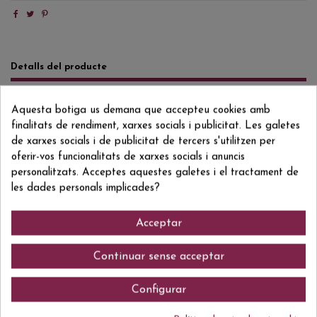
Detalls del producte
Reviews
(0)
Aquesta botiga us demana que accepteu cookies amb
finalitats de rendiment, xarxes socials i publicitat. Les galetes
Formato/Format
70 CL
de xarxes socials i de publicitat de tercers s'utilitzen per
Grado/Grau
36% VOL.
oferir-vos funcionalitats de xarxes socials i anuncis
personalitzats. Acceptes aquestes galetes i el tractament de
ean13
8410337001083
les dades personals implicades?
Acceptar
Comentaris (0)
Continuar sense acceptar
Configurar