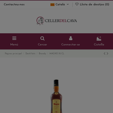
Contacteu-nos
Català
Llista de desitjos (
0
)
0
Menú
Cercar
Connectar-se
Cistella
Pàgina principal
Destil·lats
Brandy
MAGNO 70 CL