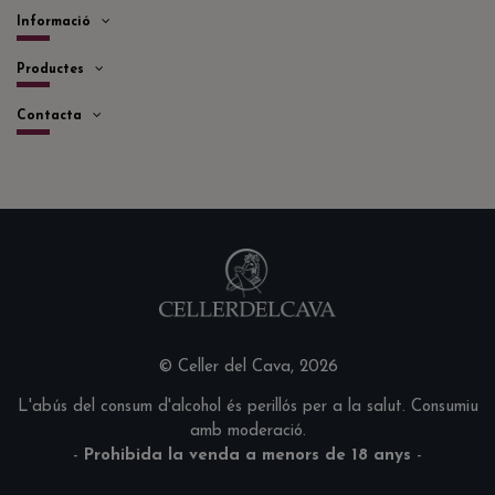
Informació
Productes
Contacta
© Celler del Cava, 2026
L'abús del consum d'alcohol és perillós per a la salut. Consumiu
amb moderació.
-
Prohibida la venda a menors de 18 anys
-